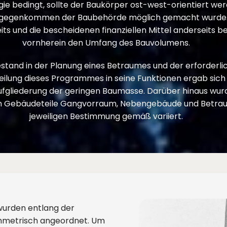
rgie bedingt, sollte der Baukörper ost-west-orientiert we
tgegenkommen der Baubehörde möglich gemacht wurde. D
ts und die bescheidenen finanziellen Mittel anderseits 
vornherein den Umfang des Bauvolumens.
and in der Planung eines Betraumes und der erforderl
teilung dieses Programmes in seine Funktionen ergab si
fgliederung der geringen Baumasse. Darüber hinaus wur
en Gebäudeteile Gangvorraum, Nebengebäude und Betrau
jeweiligen Bestimmung gemäß variiert.
wurden entlang der
mmetrisch angeordnet. Um