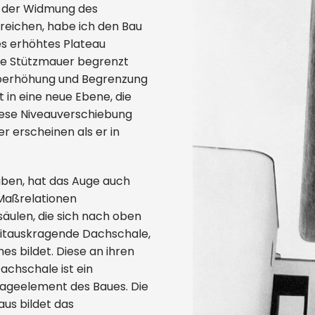
e der Widmung des
eichen, habe ich den Bau
es erhöhtes Plateau
ne Stützmauer begrenzt
Überhöhung und Begrenzung
 in eine neue Ebene, die
ese Niveauverschiebung
r erscheinen als er in
ben, hat das Auge auch
 Maßrelationen
säulen, die sich nach oben
weitauskragende Dachschale,
es bildet. Diese an ihren
chschale ist ein
ageelement des Baues. Die
us bildet das