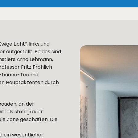
ige Licht“, links und
 aufgestellt. Beides sind
nstlers Arno Lehmann.
fessor Fritz Fröhlich
ko-buono-Technik
 den Hauptakzenten durch
äuden, an der
ittels stahlgrauer
le Zone geschaffen. Die
 ein wesentlicher