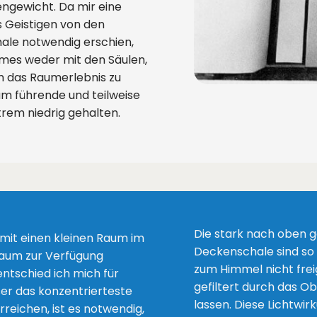
ngewicht. Da mir eine
s Geistigen von den
ale notwendig erschien,
mes weder mit den Säulen,
m das Raumerlebnis zu
um führende und teilweise
rem niedrig gehalten.
Die stark nach oben 
mit einen kleinen Raum im
Deckenschale sind so w
traum zur Verfügung
zum Himmel nicht frei
ntschied ich mich für
gefiltert durch das O
ser das konzentrierteste
lassen. Diese Lichtwir
rreichen, ist es notwendig,