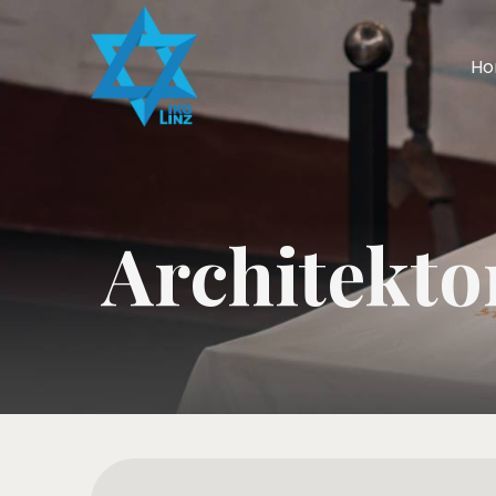
H
Architekto