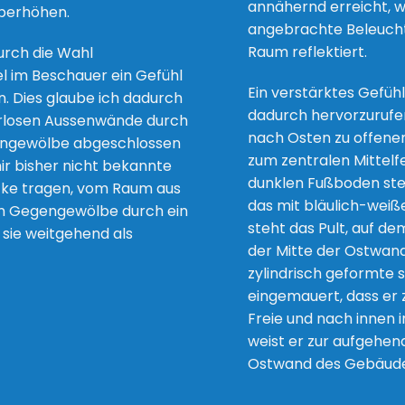
annähernd erreicht, we
überhöhen.
angebrachte Beleuchtu
Raum reflektiert.
urch die Wahl
l im Beschauer ein Gefühl
Ein verstärktes Gefüh
. Dies glaube ich dadurch
dadurch hervorzurufen,
terlosen Aussenwände durch
nach Osten zu offenen
engewölbe abgeschlossen
zum zentralen Mittel
ir bisher nicht bekannte
dunklen Fußboden stell
ecke tragen, vom Raum aus
das mit bläulich-weiß
vom Gegengewölbe durch ein
steht das Pult, auf de
 sie weitgehend als
der Mitte der Ostwan
zylindrisch geformte 
eingemauert, dass er 
Freie und nach innen 
weist er zur aufgehen
Ostwand des Gebäude