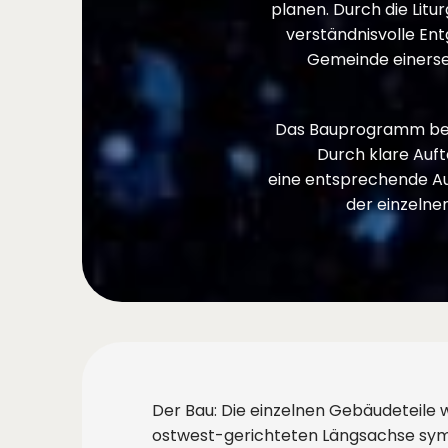
planen. Durch die Litu
verständnisvolle En
Gemeinde einersei
Das Bauprogramm best
Durch klare Auf
eine entsprechende Au
der einzeln
Der Bau: Die einzelnen Gebäudeteile 
ostwest-gerichteten Längsachse sy