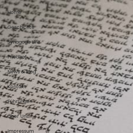
Home
Geschichte
Synagoge Linz
Friedhof
News & Blog
Kontakt
Führungen
Über Uns
Impressum